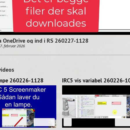
a OneDrive og ind i RS 260227-1128
7. februar 2026
videos
ampe 260226-1128
02:39
03: