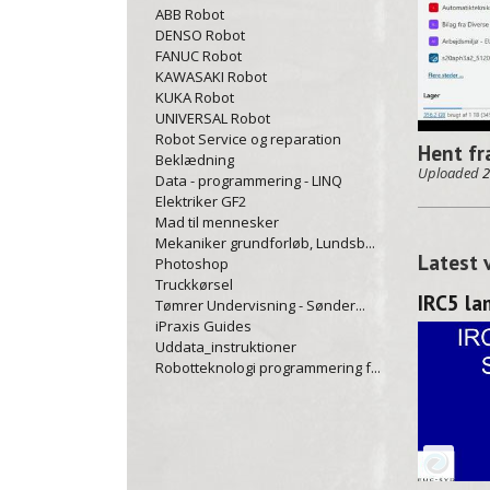
ABB Robot
DENSO Robot
FANUC Robot
KAWASAKI Robot
KUKA Robot
UNIVERSAL Robot
Robot Service og reparation
Hent fr
Beklædning
Uploaded
2
Data - programmering - LINQ
Elektriker GF2
Mad til mennesker
Mekaniker grundforløb, Lundsb...
Latest 
Photoshop
Truckkørsel
IRC5 l
Tømrer Undervisning - Sønder...
iPraxis Guides
Uddata_instruktioner
Robotteknologi programmering f...