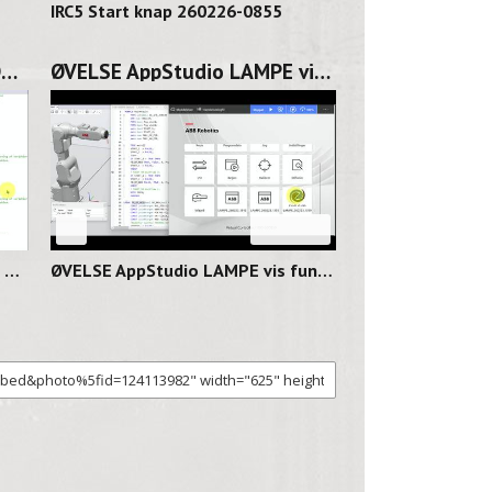
IRC5 Start knap 260226-0855
ØVELSE AppStudio Lampe DEL 1 260224-1141
ØVELSE AppStudio LAMPE vis funktion 260223-1520
11
01:06
ØVELSE AppStudio Lampe DEL 1 260224-1141
ØVELSE AppStudio LAMPE vis funktion 260223-1520