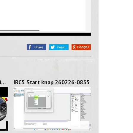
IRC5 vis variabel 260226-1045
IRC5 Start knap 260226-0855
26
08:16