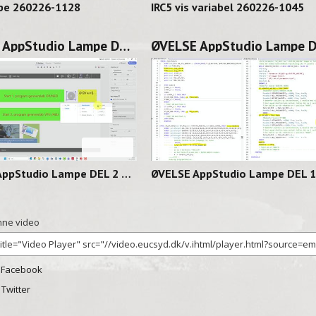
pe 260226-1128
IRC5 vis variabel 260226-1045
ØVELSE AppStudio Lampe DEL 2 260225-1131
02:06
02:
ØVELSE AppStudio Lampe DEL 2 260225-1131
ne video
 Facebook
l Twitter