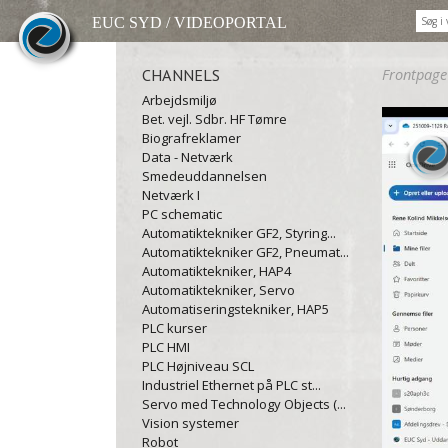
EUC SYD / VIDEOPORTAL
CHANNELS
Frontpage
Arbejdsmiljø
Bet. vejl. Sdbr. HF Tømre
Biografreklamer
Data - Netværk
Smedeuddannelsen
Netværk I
PC schematic
Automatiktekniker GF2, Styring...
Automatiktekniker GF2, Pneumat...
Automatiktekniker, HAP4
Automatiktekniker, Servo
Automatiseringstekniker, HAP5
PLC kurser
PLC HMI
PLC Højniveau SCL
Industriel Ethernet på PLC st...
Servo med Technology Objects (...
Vision systemer
Robot