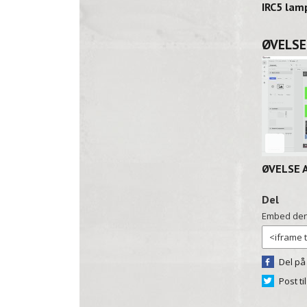
IRC5 lam
Del
Embed den
Del på
Post ti