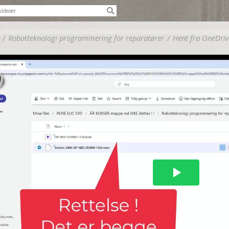
/
Robotteknologi programmering for reparatører
/
Hent fra OneDriv