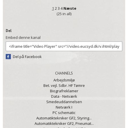
1
2
3
4
Næste
(25 in all)
Del
Embed denne kanal
Del på Facebook
CHANNELS
Arbejdsmiljø
Bet. vejl. Sdbr. HF Tømre
Biografreklamer
Data - Netværk
Smedeuddannelsen
Netværk I
PC schematic
Automatiktekniker GF2, Styring...
Automatiktekniker GF2, Pneumat...