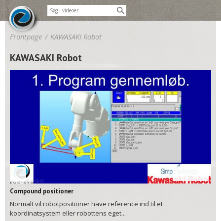
Frontpage
/
KAWASAKI Robot
KAWASAKI Robot
02:45
Compound positioner
Normalt vil robotpositioner have reference ind til et
koordinatsystem eller robottens eget...