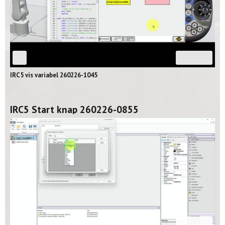
03:26
IRC5 vis variabel 260226-1045
IRC5 Start knap 260226-0855
08:16