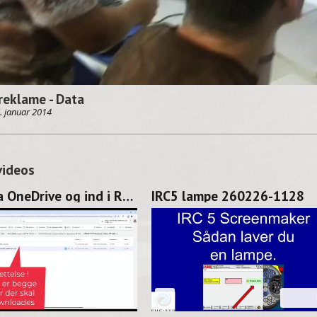
reklame - Data
. januar 2014
videos
Hent fra OneDrive og ind i RS 260227-1128
IRC5 lampe 260226-1128
02:06
02: