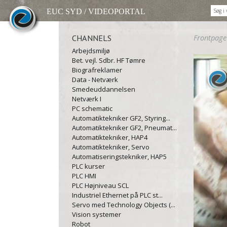
EUC SYD / VIDEOPORTAL
CHANNELS
Frontpage
Arbejdsmiljø
Bet. vejl. Sdbr. HF Tømre
Biografreklamer
Data - Netværk
Smedeuddannelsen
Netværk I
PC schematic
Automatiktekniker GF2, Styring...
Automatiktekniker GF2, Pneumat...
Automatiktekniker, HAP4
Automatiktekniker, Servo
Automatiseringstekniker, HAP5
PLC kurser
PLC HMI
PLC Højniveau SCL
Industriel Ethernet på PLC st...
Servo med Technology Objects (...
Vision systemer
Robot