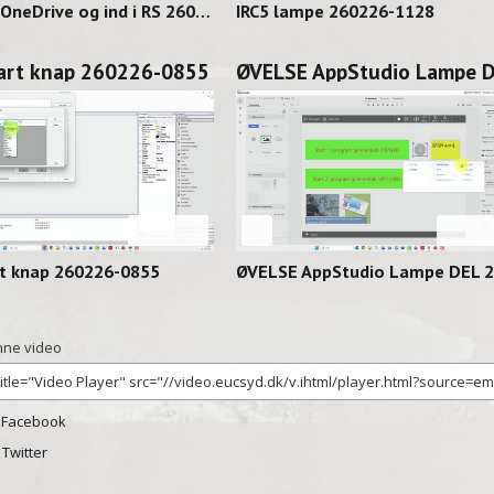
Hent fra OneDrive og ind i RS 260227-1128
IRC5 lampe 260226-1128
tart knap 260226-0855
08:16
02:
rt knap 260226-0855
ne video
 Facebook
l Twitter