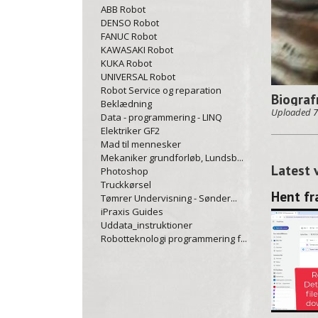
ABB Robot
DENSO Robot
FANUC Robot
KAWASAKI Robot
KUKA Robot
UNIVERSAL Robot
Robot Service og reparation
Biograf
Beklædning
Uploaded
7
Data - programmering - LINQ
Elektriker GF2
Mad til mennesker
Mekaniker grundforløb, Lundsb...
Latest 
Photoshop
Truckkørsel
Tømrer Undervisning - Sønder...
iPraxis Guides
Uddata_instruktioner
Robotteknologi programmering f...