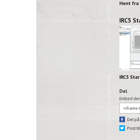
IRC5 S
IRC5 Sta
Del
Embed den
Del på
Post ti