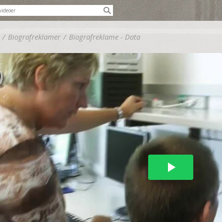
/
Biografreklamer
/
Biografreklame - Data