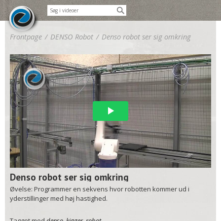
Frontpage
/
DENSO Robot
/
Denso robot ser sig omkring
Denso robot ser sig omkring
Øvelse: Programmer en sekvens hvor robotten kommer ud i
yderstillinger med høj hastighed.
Tagget med
denso
,
kigger
,
robot