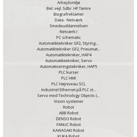
Arbejdsmiljø
Bet. vejl. Sdbr. HF Tømre
Biografreklamer
Data - Netværk
Smedeuddannelsen
Netværk I
PC schematic
Automatiktekniker GF2, Styring...
Automatiktekniker GF2, Pneumat...
Automatiktekniker, HAP4
Automatiktekniker, Servo
Automatiseringstekniker, HAP5
PLC kurser
PLC HMI
PLC Højniveau SCL
Industriel Ethernet på PLC st...
Servo med Technology Objects (...
Vision systemer
Robot
ABB Robot
DENSO Robot
FANUC Robot
KAWASAKI Robot
KUKA Robot