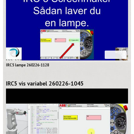
02:39
IRC5 lampe 260226-1128
IRC5 vis variabel 260226-1045