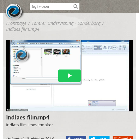
Frontpage
/
Tømrer Undervisning - Sønderborg
/
indlaes film.mp4
indlaes film.mp4
Indlæs film i moviemaker
Uploaded
19. oktober 2014