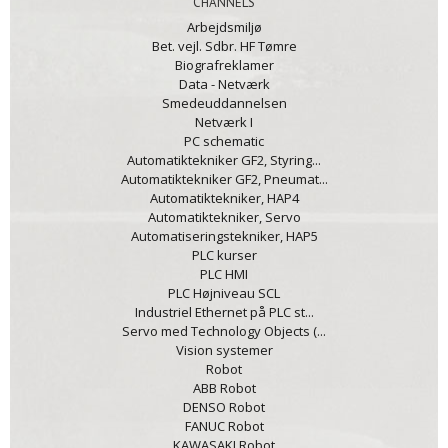
CHANNELS
Arbejdsmiljø
Bet. vejl. Sdbr. HF Tømre
Biografreklamer
Data - Netværk
Smedeuddannelsen
Netværk I
PC schematic
Automatiktekniker GF2, Styring...
Automatiktekniker GF2, Pneumat...
Automatiktekniker, HAP4
Automatiktekniker, Servo
Automatiseringstekniker, HAP5
PLC kurser
PLC HMI
PLC Højniveau SCL
Industriel Ethernet på PLC st...
Servo med Technology Objects (...
Vision systemer
Robot
ABB Robot
DENSO Robot
FANUC Robot
KAWASAKI Robot