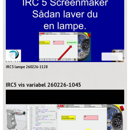
02:39
IRC5 lampe 260226-1128
IRC5 vis variabel 260226-1045