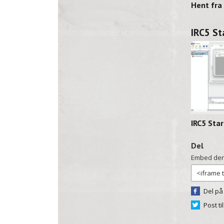
IRC5 S
IRC5 Sta
Del
Embed den
Del på
Post ti