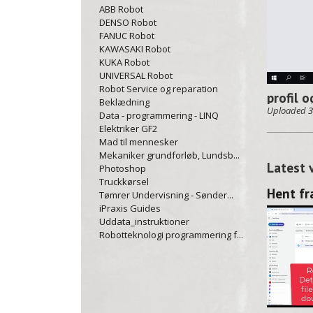
ABB Robot
DENSO Robot
FANUC Robot
KAWASAKI Robot
KUKA Robot
UNIVERSAL Robot
Robot Service og reparation
profil 
Beklædning
Uploaded
3
Data - programmering - LINQ
Elektriker GF2
Mad til mennesker
Mekaniker grundforløb, Lundsb...
Latest 
Photoshop
Truckkørsel
Tømrer Undervisning - Sønder...
iPraxis Guides
Uddata_instruktioner
Robotteknologi programmering f...