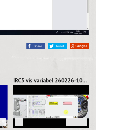
IRC5 vis variabel 260226-1045
39
03:26