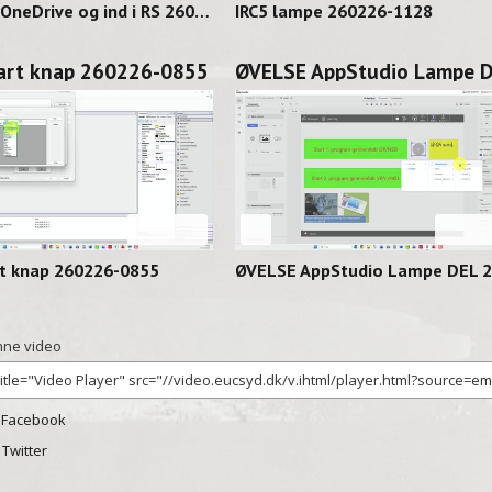
Hent fra OneDrive og ind i RS 260227-1128
IRC5 lampe 260226-1128
tart knap 260226-0855
08:16
02:
rt knap 260226-0855
ne video
 Facebook
l Twitter