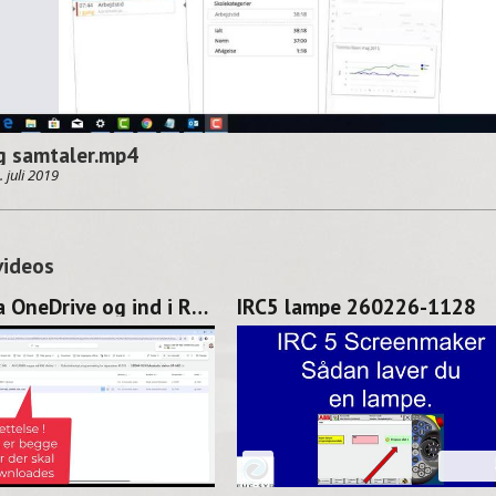
og samtaler.mp4
. juli 2019
videos
Hent fra OneDrive og ind i RS 260227-1128
IRC5 lampe 260226-1128
02:06
02: