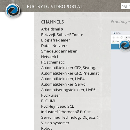
EUC SYD / VIDEOPORTAL
CHANNELS
Frontpage
Arbejdsmiljø
Bet. vejl. Sdbr. HF Tømre
Biografreklamer
Data - Netværk
Smedeuddannelsen
Netværk I
PC schematic
Automatiktekniker GF2, Styring...
Automatiktekniker GF2, Pneumat...
Automatiktekniker, HAP4
Automatiktekniker, Servo
Automatiseringstekniker, HAP5
PLC kurser
PLC HMI
PLC Højniveau SCL
Industriel Ethernet på PLC st...
Servo med Technology Objects (...
Vision systemer
Robot