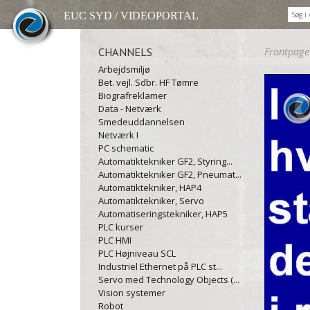
EUC SYD / VIDEOPORTAL
CHANNELS
Frontpage
Arbejdsmiljø
Bet. vejl. Sdbr. HF Tømre
Biografreklamer
Data - Netværk
Smedeuddannelsen
Netværk I
PC schematic
Automatiktekniker GF2, Styring...
Automatiktekniker GF2, Pneumat...
Automatiktekniker, HAP4
Automatiktekniker, Servo
Automatiseringstekniker, HAP5
PLC kurser
PLC HMI
PLC Højniveau SCL
Industriel Ethernet på PLC st...
Servo med Technology Objects (...
Vision systemer
Robot