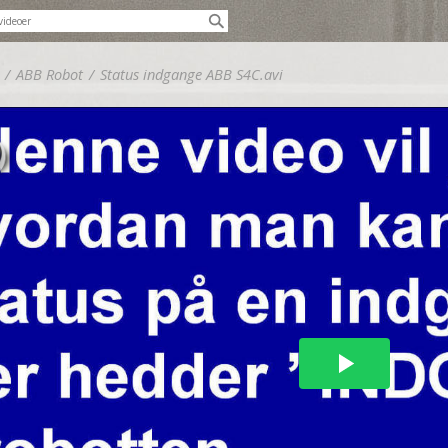
/
ABB Robot
/
Status indgange ABB S4C.avi