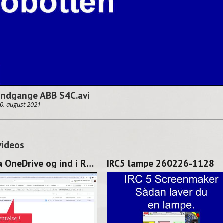
indgange ABB S4C.avi
0. august 2021
videos
Hent fra OneDrive og ind i RS 260227-1128
IRC5 lampe 260226-1128