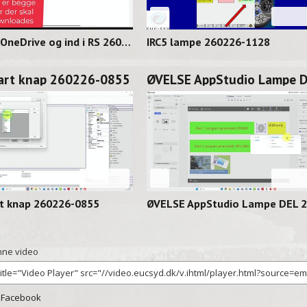
02:06
02:
Hent fra OneDrive og ind i RS 260227-1128
IRC5 lampe 260226-1128
tart knap 260226-0855
08:16
02:
rt knap 260226-0855
ne video
 Facebook