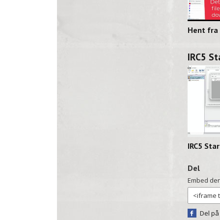
IRC5 S
IRC5 Sta
Del
Embed den
Del på